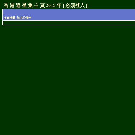
香 港 追 星 集 主 頁 2015 年 [ 必須登入 ]
沒有檔案 在此相簿中