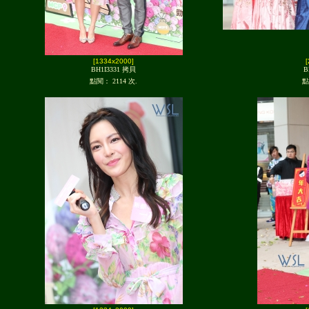
[1334x2000]
BH1I3331 拷貝
B
點閱： 2114 次.
點