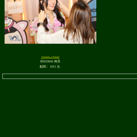
[2000x1500]
BH1I3643 拷貝
點閱： 1611 次.