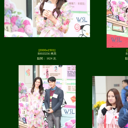
[2000x1501]
BH1I3256 拷貝
B
點閱： 1624 次.
點