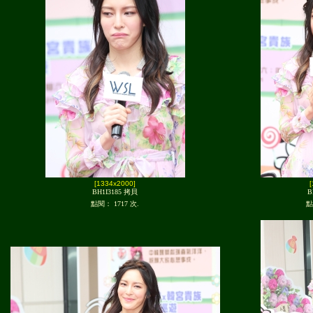
[1334x2000]
BH1I3185 拷貝
B
點閱： 1717 次.
點