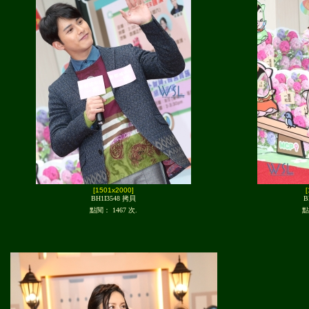
[1501x2000]
BH1I3548 拷貝
B
點閱： 1467 次.
點