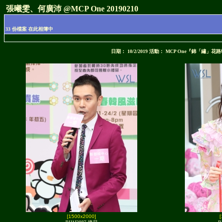
張曦雯、何廣沛 @MCP One 20190210
33 份檔案 在此相簿中
日期： 10/2/2019 活動： MCP One『錦「繡」
[1500x2000]