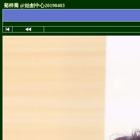
菊梓喬 @始創中心20190403