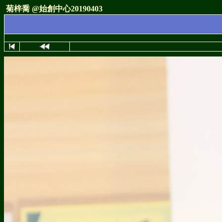
菊梓喬 @始創中心20190403