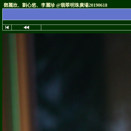
鄧麗欣、劉心悠、李麗珍 @翡翠明珠廣場20190618