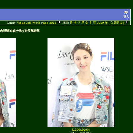
登入
Gallery:
WoSoLoo Photo Page 2013
相簿:
香 港 追 星 集 主 頁 2019 年 [ 公眾開放 ]
咀廣東道3號廣東道連卡佛女鞋及配飾部
[1500x2000]
WSLR0970 copy