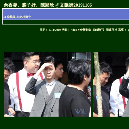
余香凝、廖子妤、陳穎欣 @文匯街20191106
34 份檔案 在此相簿中
日期： 6/11/2019 活動： ViuTV全新劇集《地產仔》開鏡拜神