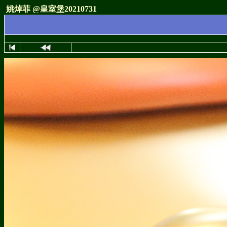
姚焯菲 @皇室堡20210731