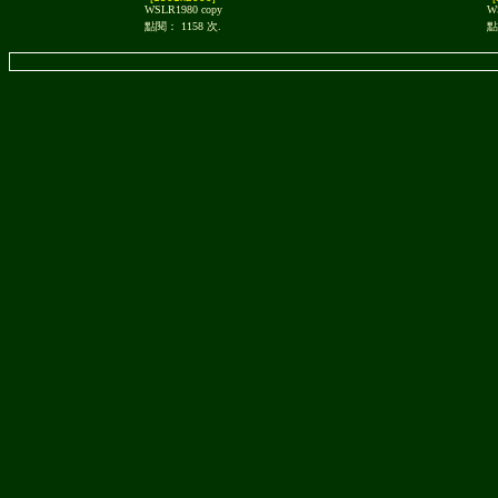
WSLR1980 copy
W
點閱： 1158 次.
點