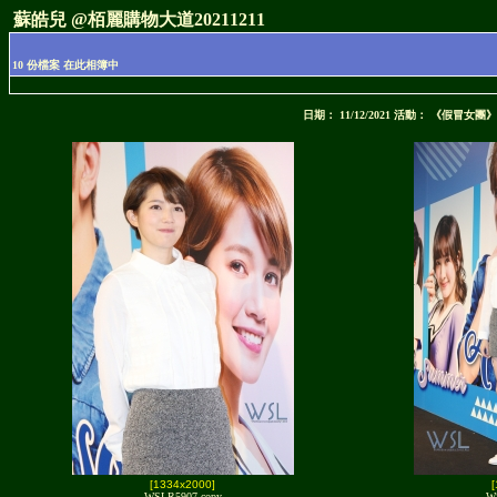
蘇皓兒 @栢麗購物大道20211211
10 份檔案 在此相簿中
日期： 11/12/2021 活動： 《假冒
[1334x2000]
WSLR5907 copy
W