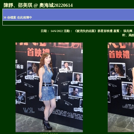
陳靜、邵美琪 @ 奧海城20220614
30 份檔案 在此相簿中
日期： 14/6/2022 活動： 《被消失的凶案》群星首映禮 嘉賓： 
軒、馮皓揚