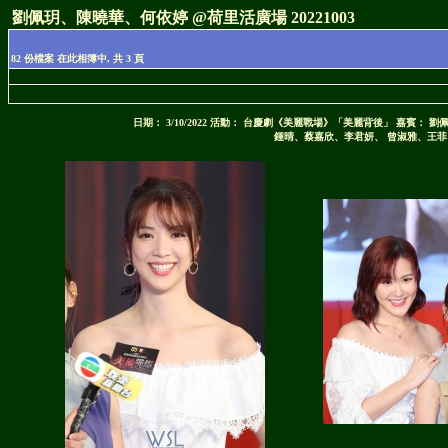
劉佩玥、陳曉華、何依婷 @荷里活廣場 20221003
82 份檔案 在此相簿中, 共 3 頁
日期： 3/10/2022 活動： 台慶劇《美麗戰場》「美麗背後」 嘉
鍾晴、蔡嘉欣、李君妍、 曾淑雅、王菲、