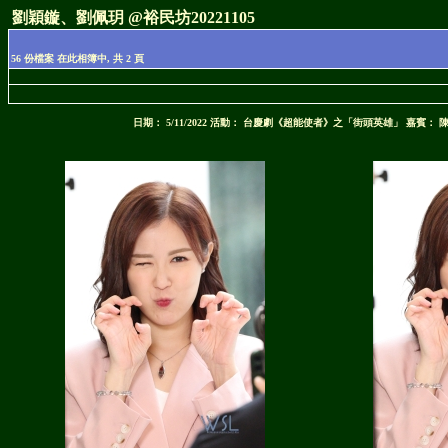
劉穎鏇、劉佩玥 @裕民坊20221105
56 份檔案 在此相簿中, 共 2 頁
日期： 5/11/2022 活動： 台慶劇《超能使者》之「街頭英雄」 嘉