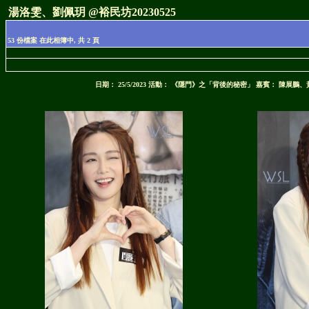
湯洛雯、劉佩玥 @裕民坊20230525
53 份檔案 在此相簿中, 共 2 頁
日期： 25/5/2023 活動： 《隱門》之「背後的秘密」 嘉賓：