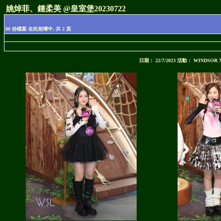
姚焯菲、鍾柔美 @皇室堡20230722
80 份檔案 在此相簿中, 共 2 頁
日期： 22/7/2023 活動： WIN