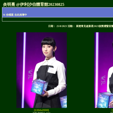
炎明熹 @伊利沙伯體育館20230825
36 份檔案 在此相簿中
日期： 25/8/2023 活動： 展翅青見超新星2023頒獎禮暨
[1334x2000]
WSLR0011 copy
W