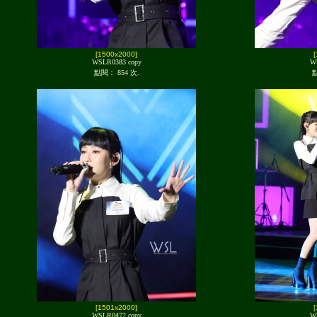
[1500x2000]
WSLR0383 copy
W
點閱： 854 次.
點
[1501x2000]
WSLR0472 copy
W