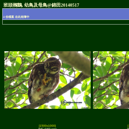
班頭鵂鶹, 幼鳥及母鳥@錦田20140517
4 份檔案 在此相簿中
[1500x1000]
IMG 6403 copy
I