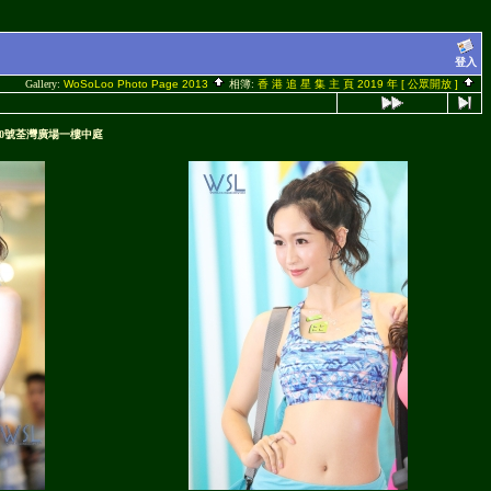
登入
Gallery:
WoSoLoo Photo Page 2013
相簿:
香 港 追 星 集 主 頁 2019 年 [ 公眾開放 ]
4-30號荃灣廣場一樓中庭