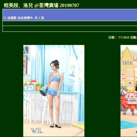
程美段、洛兒 @荃灣廣場 20190707
55 份檔案 在此相簿中, 共 2 頁
日期： 7/7/2019