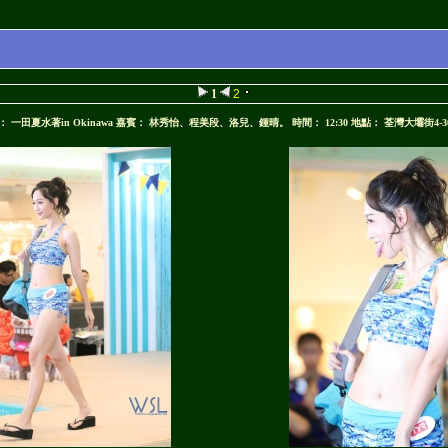
1
2
 活動： 一田夏水著in Okinawa 嘉賓： 林秀怡、程美段、洛兒、鍾晴。 時間： 12:30 地點： 荃灣大壩街