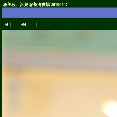
程美段、洛兒 @荃灣廣場 20190707