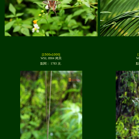
[1500x1000]
WSL 8904 拷貝
W
點閱： 1783 次.
點